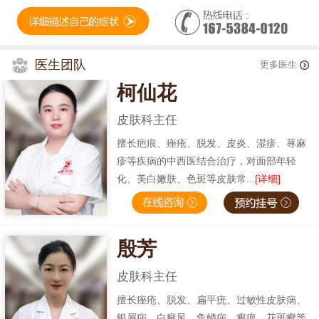
医生团队
更多医生
柯仙花
皮肤科主任
擅长疤痕、痤疮、脱发、皮炎、湿疹、荨麻
疹等疾病的中西医结合治疗，对面部年轻
化、美白嫩肤、色斑等皮肤常...
[详细]
殷芳
皮肤科主任
擅长痤疮、脱发、扁平疣、过敏性皮肤病、
银屑病、白癜风、鱼鳞病、瘢痕、花斑癣等