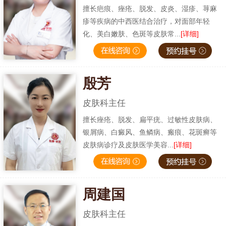
擅长疤痕、痤疮、脱发、皮炎、湿疹、荨麻
疹等疾病的中西医结合治疗，对面部年轻
化、美白嫩肤、色斑等皮肤常...
[详细]
殷芳
皮肤科主任
擅长痤疮、脱发、扁平疣、过敏性皮肤病、
银屑病、白癜风、鱼鳞病、瘢痕、花斑癣等
皮肤病诊疗及皮肤医学美容...
[详细]
周建国
皮肤科主任