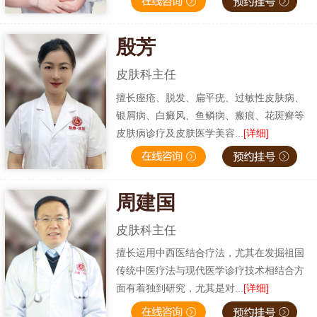
殷芳
皮肤科主任
擅长痤疮、脱发、扁平疣、过敏性皮肤病、
银屑病、白癜风、鱼鳞病、瘢痕、花斑癣等
皮肤病诊疗及皮肤医学美容...
[详细]
周建国
皮肤科主任
擅长运用中西医结合疗法，尤其在发掘祖国
传统中医疗法与现代医学诊疗技术相结合方
面有着独到研究，尤其是对...
[详细]