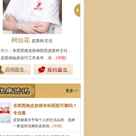
殷芳
周建国
皮肤科主任
皮肤科
生简介
：从事皮肤病临床工作近十年，始终
医生简介
：东莞莞南皮肤科主任
持中医理论与实践相结合治疗皮…
[详细]
医药大学，先后在皮肤医院皮肤
更多>>
东莞莞南皮肤病专科医院可靠吗？
专业靠
皮肤健康关乎每个人的生活品质，选择
一家值得信赖的皮肤病...
[详细]