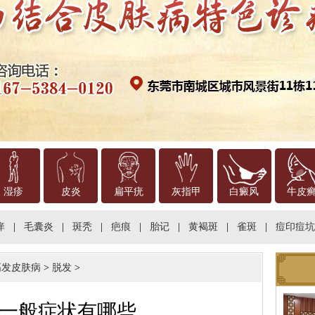
湿疹
皮炎
扁平疣
灰指甲
白癜风
牛皮
痒
|
毛囊炎
|
斑秃
|
疤痕
|
胎记
|
黄褐斑
|
雀斑
|
痘印痘坑
高发皮肤病
>
脱发
>
一般症状有哪些