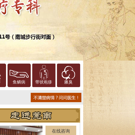
癣
鱼鳞病
带状疱疹
腋臭
在线咨询