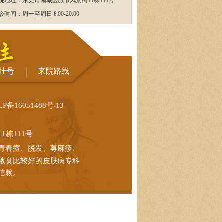
院地址：东莞市南城区城市风景街11栋111号
诊时间：周一至周日 8:00-20:00
挂号
来院路线
CP备16051488号-13
栋111号
青春痘、脱发、荨麻疹、
腋臭比较好的皮肤病专科
信赖。