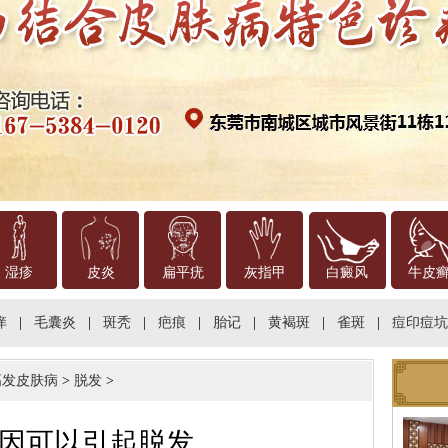
湿疹
皮炎
扁平疣
灰指甲
白癜风
牛皮
痒
|
毛囊炎
|
斑秃
|
疤痕
|
胎记
|
黄褐斑
|
雀斑
|
痘印痘坑
高发皮肤病
>
脱发
>
因可以引起脱发