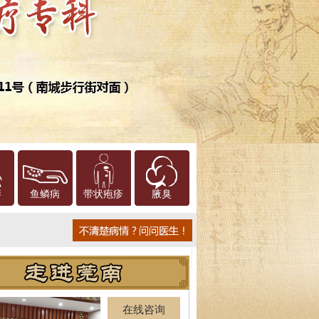
癣
鱼鳞病
带状疱疹
腋臭
在线咨询