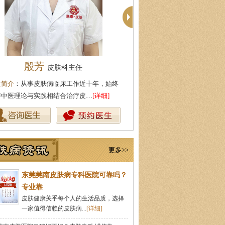
殷芳
周建国
皮肤科主任
皮肤科主
生简介
：从事皮肤病临床工作近十年，始终
医生简介
：东莞莞南皮肤科主任
持中医理论与实践相结合治疗皮…
[详细]
医药大学，先后在皮肤医院皮肤
更多>>
东莞莞南皮肤病专科医院可靠吗？
专业靠
皮肤健康关乎每个人的生活品质，选择
一家值得信赖的皮肤病...
[详细]