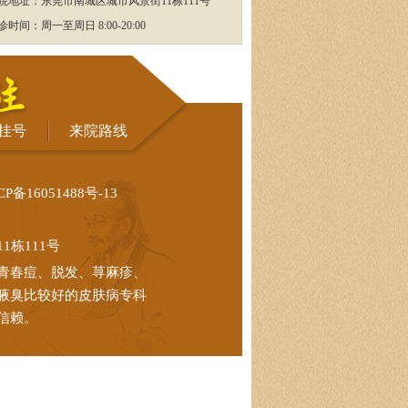
院地址：东莞市南城区城市风景街11栋111号
诊时间：周一至周日 8:00-20:00
挂号
来院路线
CP备16051488号-13
栋111号
青春痘、脱发、荨麻疹、
腋臭比较好的皮肤病专科
信赖。