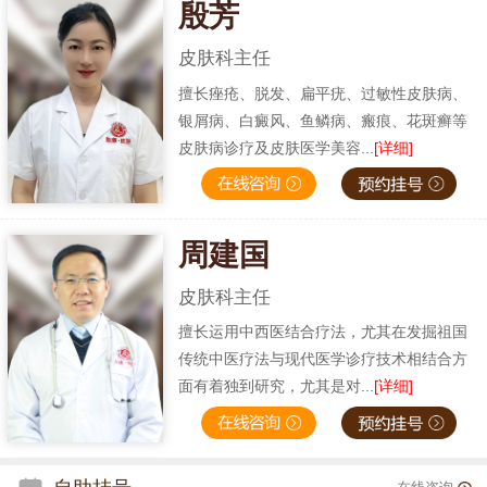
殷芳
皮肤科主任
擅长痤疮、脱发、扁平疣、过敏性皮肤病、
银屑病、白癜风、鱼鳞病、瘢痕、花斑癣等
皮肤病诊疗及皮肤医学美容...
[详细]
周建国
皮肤科主任
擅长运用中西医结合疗法，尤其在发掘祖国
传统中医疗法与现代医学诊疗技术相结合方
面有着独到研究，尤其是对...
[详细]