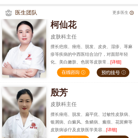
医生团队
更多医生
柯仙花
皮肤科主任
擅长疤痕、痤疮、脱发、皮炎、湿疹、荨麻
疹等疾病的中西医结合治疗，对面部年轻
化、美白嫩肤、色斑等皮肤常...
[详细]
殷芳
皮肤科主任
擅长痤疮、脱发、扁平疣、过敏性皮肤病、
银屑病、白癜风、鱼鳞病、瘢痕、花斑癣等
皮肤病诊疗及皮肤医学美容...
[详细]