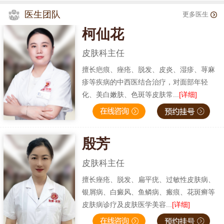
医生团队
更多医生
柯仙花
皮肤科主任
擅长疤痕、痤疮、脱发、皮炎、湿疹、荨麻
疹等疾病的中西医结合治疗，对面部年轻
化、美白嫩肤、色斑等皮肤常...
[详细]
殷芳
皮肤科主任
擅长痤疮、脱发、扁平疣、过敏性皮肤病、
银屑病、白癜风、鱼鳞病、瘢痕、花斑癣等
皮肤病诊疗及皮肤医学美容...
[详细]