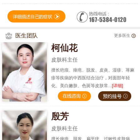
医生团队
更多医生
柯仙花
皮肤科主任
擅长疤痕、痤疮、脱发、皮炎、湿疹、荨麻
疹等疾病的中西医结合治疗，对面部年轻
化、美白嫩肤、色斑等皮肤常...
[详细]
殷芳
皮肤科主任
擅长痤疮、脱发、扁平疣、过敏性皮肤病、