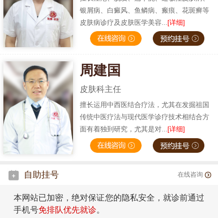
银屑病、白癜风、鱼鳞病、瘢痕、花斑癣等
皮肤病诊疗及皮肤医学美容...
[详细]
周建国
皮肤科主任
擅长运用中西医结合疗法，尤其在发掘祖国
传统中医疗法与现代医学诊疗技术相结合方
面有着独到研究，尤其是对...
[详细]
自助挂号
在线咨询
本网站已加密，绝对保证您的隐私安全，就诊前通过
手机号
免排队优先就诊
。