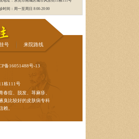
院地址：东莞市南城区城市风景街11栋111号
诊时间：周一至周日 8:00-20:00
挂号
来院路线
CP备16051488号-13
栋111号
青春痘、脱发、荨麻疹、
腋臭比较好的皮肤病专科
信赖。