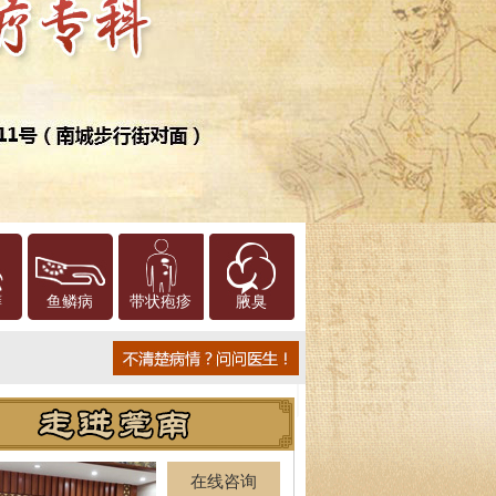
癣
鱼鳞病
带状疱疹
腋臭
在线咨询