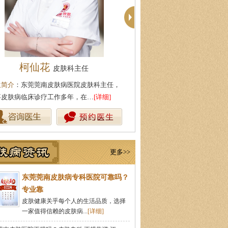
柯仙花
殷芳
皮肤科主任
皮肤科主任
生简介
：东莞莞南皮肤病医院皮肤科主任，
医生简介
：从事皮肤病临床工作
事皮肤病临床诊疗工作多年，在…
[详细]
坚持中医理论与实践相结合治疗
更多>>
东莞莞南皮肤病专科医院可靠吗？
专业靠
皮肤健康关乎每个人的生活品质，选择
一家值得信赖的皮肤病...
[详细]