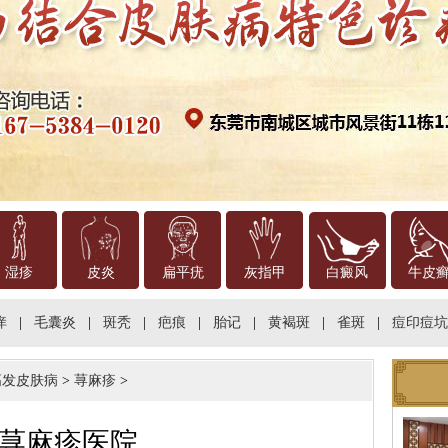
湿疹
皮炎
扁平疣
灰指甲
白癜风
牛皮
痒
|
毛囊炎
|
斑秃
|
疤痕
|
胎记
|
黄褐斑
|
雀斑
|
痘印痘坑
高发皮肤病
>
荨麻疹
>
荨麻疹医院